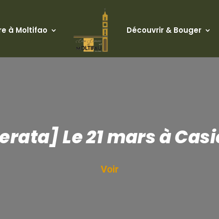
re à Moltifao
Découvrir & Bouger
erata] Le 21 mars à Casi
Voir