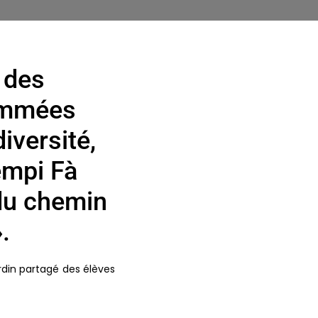
 des
rammées
iversité,
empi Fà
du chemin
.
ardin partagé des élèves