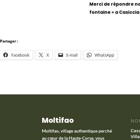
Merci de répondre no
fontaine « a Casiccia
Partager :
Facebook
X
E-mail
WhatsApp
Moltifao
NO
Moltifao, village authentique perché
Cas
Vill
au cœur de la Haute-Corse, vous