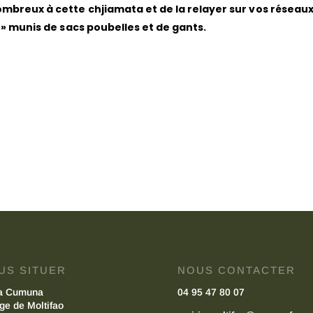
mbreux à cette chjiamata et de la relayer sur vos réseaux.
 » munis de sacs poubelles et de gants.
US SITUER
NOUS CONTACTER
a Cumuna
04 95 47 80 07
age de Moltifao