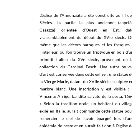
L’église de l’Annunziata a été construite au fil de
Siècles. La partie la plus ancienne (appelé
Casazza) orientée d’Ouest en Est, dat
vraisemblablement du début du XVIe siècle. D
même que les décors baroques et les fresques 
l’intérieur, où l’on trouve un triptyque en bois d’u
primitif italien du XVe siècle, provenant de l
collection du Cardinal Fesch. Une autre œuvr
d’art est conservée dans cette église : une statue d
la Vierge Marie, datant du XVIIe siècle, sculptée e
marbre blanc. Une inscription y est visible : 
Vincente Arrigo, bandito salvato della pesta, 166
». Selon la tradition orale, un habitant du villag
exilé en Italie, aurait commandé cette statue pou
remercier le ciel de l’avoir épargné lors d’un
épidémie de peste et en aurait fait don à l’église d