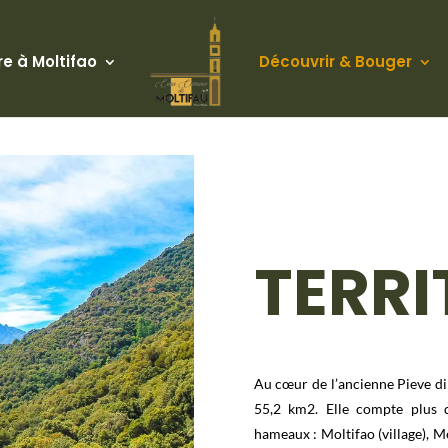
re à Moltifao
Découvrir & Bouger
TERRI
Au cœur de l’ancienne Pieve di
55,2 km2. Elle compte plus 
hameaux : Moltifao (village), Me