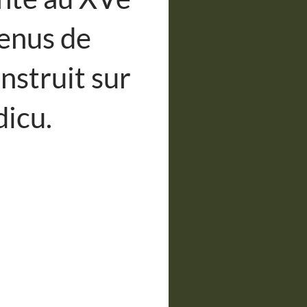
venus de
nstruit sur
dicu.