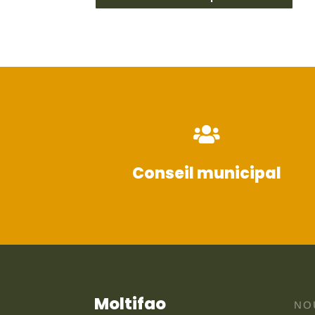

Conseil municipal
Moltifao
NO