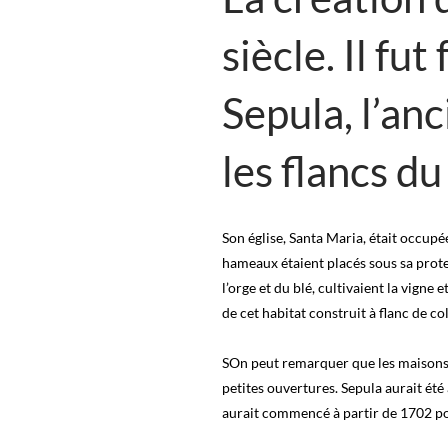
siècle. Il fu
Sepula, l’an
les flancs d
Son église, Santa Maria, était occup
hameaux étaient placés sous sa protec
l’orge et du blé, cultivaient la vigne 
de cet habitat construit à flanc de col
SOn peut remarquer que les maisons é
petites ouvertures. Sepula aurait été
aurait commencé à partir de 1702 pou