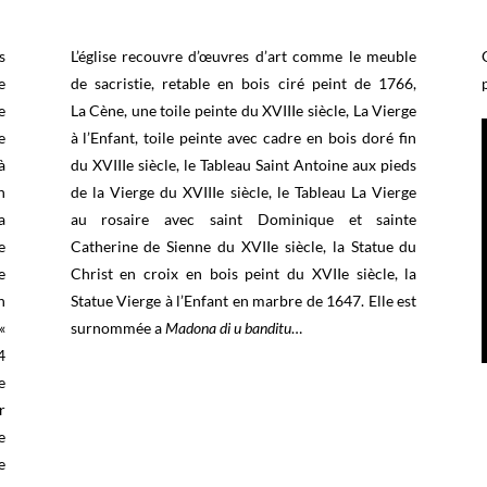
s
L’église recouvre d’œuvres d’art comme le meuble
e
de sacristie, retable en bois ciré peint de 1766,
e
La Cène, une toile peinte du XVIIIe siècle, La Vierge
e
à l’Enfant, toile peinte avec cadre en bois doré fin
à
du XVIIIe siècle, le Tableau Saint Antoine aux pieds
n
de la Vierge du XVIIIe siècle, le Tableau La Vierge
a
au rosaire avec saint Dominique et sainte
e
Catherine de Sienne du XVIIe siècle, la Statue du
e
Christ en croix en bois peint du XVIIe siècle, la
n
Statue Vierge à l’Enfant en marbre de 1647. Elle est
«
surnommée a
Madona di u banditu
…
4
e
r
e
e